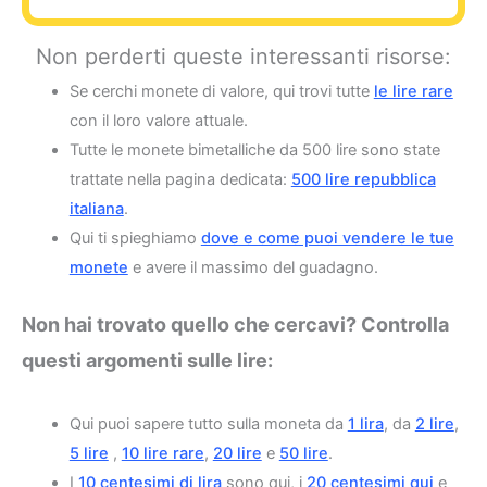
Non perderti queste interessanti risorse:
Se cerchi monete di valore, qui trovi tutte
le lire rare
con il loro valore attuale.
Tutte le monete bimetalliche da 500 lire sono state
trattate nella pagina dedicata:
500 lire repubblica
italiana
.
Qui ti spieghiamo
dove e come puoi vendere le tue
monete
e avere il massimo del guadagno.
Non hai trovato quello che cercavi? Controlla
questi argomenti sulle lire:
Qui puoi sapere tutto sulla moneta da
1 lira
, da
2 lire
,
5 lire
,
10 lire rare
,
20 lire
e
50 lire
.
I
10 centesimi di lira
sono qui, i
20 centesimi qui
e