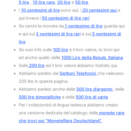
5 lire
,
10 lire rare
,
20 lire
e
50 lire
.
I
10 centesimi di lira
sono qui, i
20 centesimi qui
e
qui invece i
50 centesimi di lire rari
Se cerchi la moneta da
1 centesimo di lire
guarda qui
e qui sui
2 centesimi di lira rari
e sui
5 centesimi di
lira
.
Se vuoi info sulle
100 lire
e il loro valore, lo trovi qui
ed anche quello delle
1000 Lire della Repub. Italiana
.
Sulle
200 lire
ed il loro valore abbiamo trattato qui.
Abbiamo parlato dei
Gettoni Telefonici
che valevano
200 lire in questa pagina.
Abbiamo parlato anche delle
500 lire d’argento
, delle
500 lire bimetalliche
e delle
500 lire di carta
Per i collezionisti di lingua tedesca abbiamo creato
una versione dedicata del catalogo delle
monete rare
che trovi qui “MoneteRare Deutschland”.