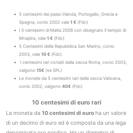
5 centesimi dei paesi Irlanda, Portogallo, Grecia e
Spagna, conio 2002 vale
1 €
(Fdc)
I 5 centesimi di
Malta 2008 con disegnato il tempio di
Mnajdra, vale
1 €
(Fdc)
5 Centesimi della Repubblica San Marino, conio
2003, vale
10 €
(Fdc)
I centesimi rari coniati dalla zecca Roma, conio 2003,
valgono
15€
(se SPL)
Le monete da 5 centesimi rari della zecca Vaticana,
conio 2002, valgono
40€
(Fdc)
10 centesimi di euro rari
La moneta da
10 centesimi di euro
ha un valore
di un decimo di euro ed è composta da una lega
denominata oro nordico. Ha un diametro di