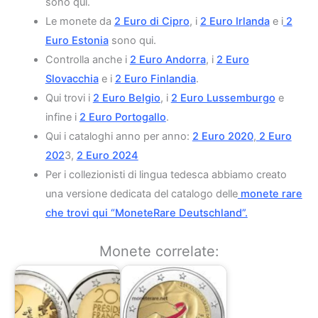
sono qui.
Le monete da
2 Euro di Cipro
, i
2 Euro Irlanda
e i
2
Euro Estonia
sono qui.
Controlla anche i
2 Euro Andorra
, i
2 Euro
Slovacchia
e i
2 Euro Finlandia
.
Qui trovi i
2 Euro Belgio
, i
2 Euro Lussemburgo
e
infine i
2 Euro Portogallo
.
Qui i cataloghi anno per anno:
2 Euro 2020
,
2 Euro
202
3,
2 Euro 2024
Per i collezionisti di lingua tedesca abbiamo creato
una versione dedicata del catalogo delle
monete rare
che trovi qui “MoneteRare Deutschland”.
Monete correlate: