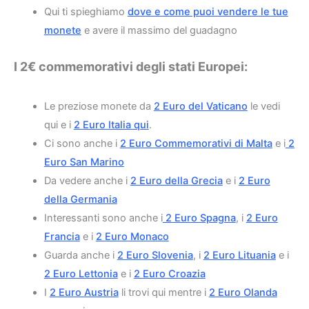
Qui ti spieghiamo
dove e come puoi vendere le tue
monete
e avere il massimo del guadagno
I 2€ commemorativi degli stati Europei:
Le preziose monete da
2 Euro del Vaticano
le vedi
qui e i
2 Euro Italia qui
.
Ci sono anche i
2 Euro Commemorativi di Malta
e i
2
Euro San Marino
Da vedere anche i
2 Euro della Grecia
e i
2 Euro
della Germania
Interessanti sono anche i
2 Euro Spagna
, i
2 Euro
Francia
e i
2 Euro Monaco
Guarda anche i
2 Euro Slovenia
, i
2 Euro Lituania
e i
2 Euro Lettonia
e i
2 Euro Croazia
I
2 Euro Austria
li trovi qui mentre i
2 Euro Olanda