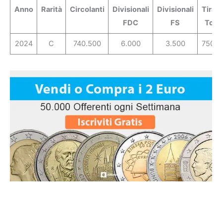
Anno
Rarità
Circolanti
Divisionali
Divisionali
Tirat
FDC
FS
Tota
2024
C
740.500
6.000
3.500
750.0