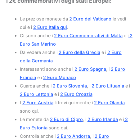
I 2€ commemorativi degli stati Europei:
Le preziose monete da
2 Euro del Vaticano
le vedi
qui e i
2 Euro Italia qui
.
Ci sono anche i
2 Euro Commemorativi di Malta
e i
2
Euro San Marino
Da vedere anche i
2 Euro della Grecia
e i
2 Euro
della Germania
Interessanti sono anche i
2 Euro Spagna
, i
2 Euro
Francia
e i
2 Euro Monaco
Guarda anche i
2 Euro Slovenia
, i
2 Euro Lituania
e i
2 Euro Lettonia
e i
2 Euro Croazia
I
2 Euro Austria
li trovi qui mentre i
2 Euro Olanda
sono qui.
Le monete da
2 Euro di Cipro
, i
2 Euro Irlanda
e i
2
Euro Estonia
sono qui.
Controlla anche i
2 Euro Andorra
, i
2 Euro