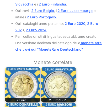
Slovacchia
e i
2 Euro Finlandia
.
Qui trovi i
2 Euro Belgio
, i
2 Euro Lussemburgo
e
infine i
2 Euro Portogallo
.
Qui i cataloghi anno per anno:
2 Euro 2020
,
2 Euro
202
3,
2 Euro 2024
Per i collezionisti di lingua tedesca abbiamo creato
una versione dedicata del catalogo delle
monete rare
che trovi qui “MoneteRare Deutschland”.
Monete correlate:
2 Euro…
2 Euro 150°…