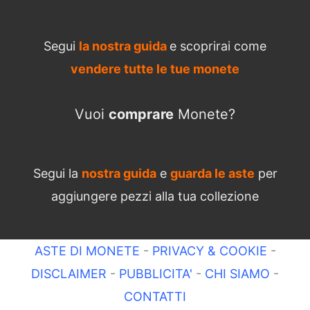
Segui
la nostra guida
e scoprirai come
vendere tutte le tue monete
Vuoi
comprare
Monete?
Segui la
nostra guida
e
guarda le aste
per
aggiungere pezzi alla tua collezione
ASTE DI MONETE
-
PRIVACY & COOKIE
-
DISCLAIMER
-
PUBBLICITA'
-
CHI SIAMO
-
CONTATTI