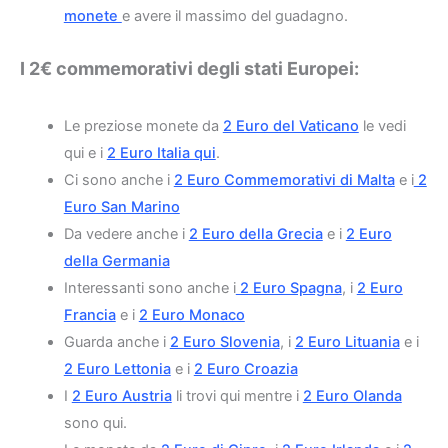
monete
e avere il massimo del guadagno.
I 2€ commemorativi degli stati Europei:
Le preziose monete da
2 Euro del Vaticano
le vedi
qui e i
2 Euro Italia qui
.
Ci sono anche i
2 Euro Commemorativi di Malta
e i
2
Euro San Marino
Da vedere anche i
2 Euro della Grecia
e i
2 Euro
della Germania
Interessanti sono anche i
2 Euro Spagna
, i
2 Euro
Francia
e i
2 Euro Monaco
Guarda anche i
2 Euro Slovenia
, i
2 Euro Lituania
e i
2 Euro Lettonia
e i
2 Euro Croazia
I
2 Euro Austria
li trovi qui mentre i
2 Euro Olanda
sono qui.