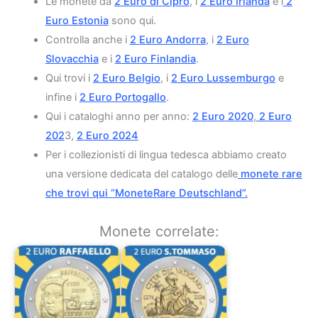
Le monete da
2 Euro di Cipro
, i
2 Euro Irlanda
e i
2
Euro Estonia
sono qui.
Controlla anche i
2 Euro Andorra
, i
2 Euro
Slovacchia
e i
2 Euro Finlandia
.
Qui trovi i
2 Euro Belgio
, i
2 Euro Lussemburgo
e
infine i
2 Euro Portogallo
.
Qui i cataloghi anno per anno:
2 Euro 2020
,
2 Euro
202
3,
2 Euro 2024
Per i collezionisti di lingua tedesca abbiamo creato
una versione dedicata del catalogo delle
monete rare
che trovi qui “MoneteRare Deutschland”.
Monete correlate: