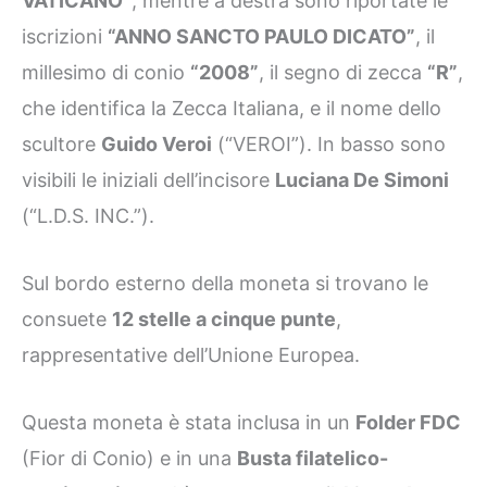
VATICANO”
, mentre a destra sono riportate le
iscrizioni
“ANNO SANCTO PAULO DICATO”
, il
millesimo di conio
“2008”
, il segno di zecca
“R”
,
che identifica la Zecca Italiana, e il nome dello
scultore
Guido Veroi
(“VEROI”). In basso sono
visibili le iniziali dell’incisore
Luciana De Simoni
(“L.D.S. INC.”).
Sul bordo esterno della moneta si trovano le
consuete
12 stelle a cinque punte
,
rappresentative dell’Unione Europea.
Questa moneta è stata inclusa in un
Folder FDC
(Fior di Conio) e in una
Busta filatelico-