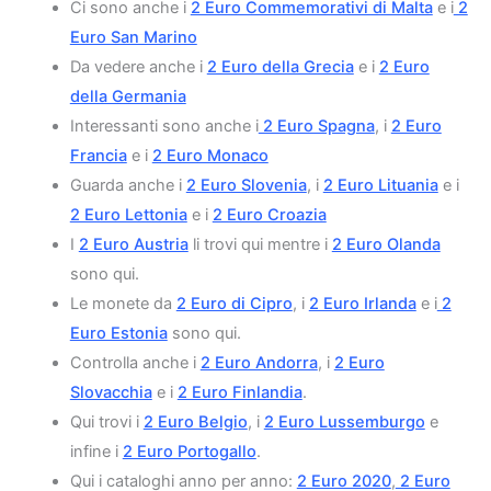
Ci sono anche i
2 Euro Commemorativi di Malta
e i
2
Euro San Marino
Da vedere anche i
2 Euro della Grecia
e i
2 Euro
della Germania
Interessanti sono anche i
2 Euro Spagna
, i
2 Euro
Francia
e i
2 Euro Monaco
Guarda anche i
2 Euro Slovenia
, i
2 Euro Lituania
e i
2 Euro Lettonia
e i
2 Euro Croazia
I
2 Euro Austria
li trovi qui mentre i
2 Euro Olanda
sono qui.
Le monete da
2 Euro di Cipro
, i
2 Euro Irlanda
e i
2
Euro Estonia
sono qui.
Controlla anche i
2 Euro Andorra
, i
2 Euro
Slovacchia
e i
2 Euro Finlandia
.
Qui trovi i
2 Euro Belgio
, i
2 Euro Lussemburgo
e
infine i
2 Euro Portogallo
.
Qui i cataloghi anno per anno:
2 Euro 2020
,
2 Euro