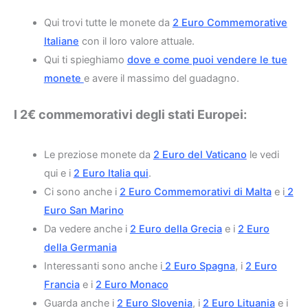
Qui trovi tutte le monete da
2 Euro Commemorative
Italiane
con il loro valore attuale.
Qui ti spieghiamo
dove e come puoi vendere le tue
monete
e avere il massimo del guadagno.
I 2€ commemorativi degli stati Europei:
Le preziose monete da
2 Euro del Vaticano
le vedi
qui e i
2 Euro Italia qui
.
Ci sono anche i
2 Euro Commemorativi di Malta
e i
2
Euro San Marino
Da vedere anche i
2 Euro della Grecia
e i
2 Euro
della Germania
Interessanti sono anche i
2 Euro Spagna
, i
2 Euro
Francia
e i
2 Euro Monaco
Guarda anche i
2 Euro Slovenia
, i
2 Euro Lituania
e i