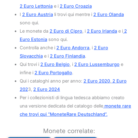
2 Euro Lettonia
e i
2 Euro Croazia
I
2 Euro Austria
li trovi qui mentre i
2 Euro Olanda
sono qui.
Le monete da
2 Euro di Cipro
, i
2 Euro Irlanda
e i
2
Euro Estonia
sono qui.
Controlla anche i
2 Euro Andorra
, i
2 Euro
Slovacchia
e i
2 Euro Finlandia
.
Qui trovi i
2 Euro Belgio
, i
2 Euro Lussemburgo
e
infine i
2 Euro Portogallo
.
Qui i cataloghi anno per anno:
2 Euro 2020
,
2 Euro
202
3,
2 Euro 2024
Per i collezionisti di lingua tedesca abbiamo creato
una versione dedicata del catalogo delle
monete rare
che trovi qui “MoneteRare Deutschland”.
Monete correlate: