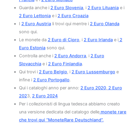
Guarda anche i
2 Euro Slovenia
, i
2 Euro Lituania
e i
2 Euro Lettonia
e i
2 Euro Croazia
I
2 Euro Austria
li trovi qui mentre i
2 Euro Olanda
sono qui.
Le monete da
2 Euro di Cipro
, i
2 Euro Irlanda
e i
2
Euro Estonia
sono qui.
Controlla anche i
2 Euro Andorra
, i
2 Euro
Slovacchia
e i
2 Euro Finlandia
.
Qui trovi i
2 Euro Belgio
, i
2 Euro Lussemburgo
e
infine i
2 Euro Portogallo
.
Qui i cataloghi anno per anno:
2 Euro 2020
,
2 Euro
202
3,
2 Euro 2024
Per i collezionisti di lingua tedesca abbiamo creato
una versione dedicata del catalogo delle
monete rare
che trovi qui “MoneteRare Deutschland”.