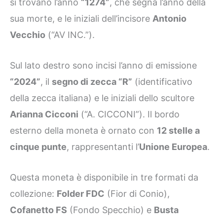
si trovano l’anno
“1274”
, che segna l’anno della
sua morte, e le iniziali dell’incisore
Antonio
Vecchio
(“AV INC.”).
Sul lato destro sono incisi l’anno di emissione
“2024”
, il
segno di zecca “R”
(identificativo
della zecca italiana) e le iniziali dello scultore
Arianna Cicconi
(“A. CICCONI”). Il bordo
esterno della moneta è ornato con
12 stelle a
cinque punte
, rappresentanti l’
Unione Europea
.
Questa moneta è disponibile in tre formati da
collezione:
Folder FDC
(Fior di Conio),
Cofanetto FS
(Fondo Specchio) e
Busta