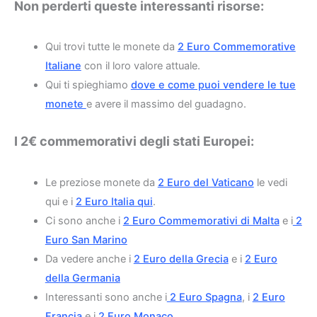
Non perderti queste interessanti risorse:
Qui trovi tutte le monete da
2 Euro Commemorative
Italiane
con il loro valore attuale.
Qui ti spieghiamo
dove e come puoi vendere le tue
monete
e avere il massimo del guadagno.
I 2€ commemorativi degli stati Europei:
Le preziose monete da
2 Euro del Vaticano
le vedi
qui e i
2 Euro Italia qui
.
Ci sono anche i
2 Euro Commemorativi di Malta
e i
2
Euro San Marino
Da vedere anche i
2 Euro della Grecia
e i
2 Euro
della Germania
Interessanti sono anche i
2 Euro Spagna
, i
2 Euro
Francia
e i
2 Euro Monaco