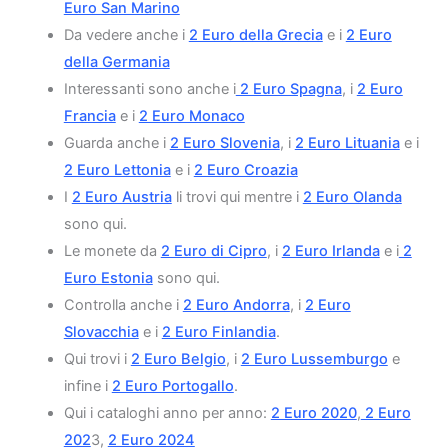
Euro San Marino
Da vedere anche i
2 Euro della Grecia
e i
2 Euro
della Germania
Interessanti sono anche i
2 Euro Spagna
, i
2 Euro
Francia
e i
2 Euro Monaco
Guarda anche i
2 Euro Slovenia
, i
2 Euro Lituania
e i
2 Euro Lettonia
e i
2 Euro Croazia
I
2 Euro Austria
li trovi qui mentre i
2 Euro Olanda
sono qui.
Le monete da
2 Euro di Cipro
, i
2 Euro Irlanda
e i
2
Euro Estonia
sono qui.
Controlla anche i
2 Euro Andorra
, i
2 Euro
Slovacchia
e i
2 Euro Finlandia
.
Qui trovi i
2 Euro Belgio
, i
2 Euro Lussemburgo
e
infine i
2 Euro Portogallo
.
Qui i cataloghi anno per anno:
2 Euro 2020
,
2 Euro
202
3,
2 Euro 2024