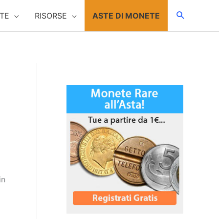
TE
RISORSE
ASTE DI MONETE
in