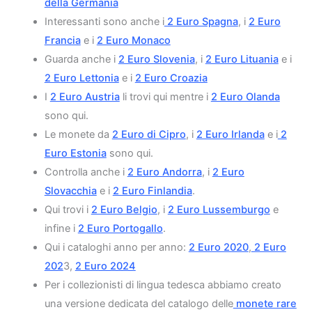
della Germania
Interessanti sono anche i
2 Euro Spagna
, i
2 Euro
Francia
e i
2 Euro Monaco
Guarda anche i
2 Euro Slovenia
, i
2 Euro Lituania
e i
2 Euro Lettonia
e i
2 Euro Croazia
I
2 Euro Austria
li trovi qui mentre i
2 Euro Olanda
sono qui.
Le monete da
2 Euro di Cipro
, i
2 Euro Irlanda
e i
2
Euro Estonia
sono qui.
Controlla anche i
2 Euro Andorra
, i
2 Euro
Slovacchia
e i
2 Euro Finlandia
.
Qui trovi i
2 Euro Belgio
, i
2 Euro Lussemburgo
e
infine i
2 Euro Portogallo
.
Qui i cataloghi anno per anno:
2 Euro 2020
,
2 Euro
202
3,
2 Euro 2024
Per i collezionisti di lingua tedesca abbiamo creato
una versione dedicata del catalogo delle
monete rare