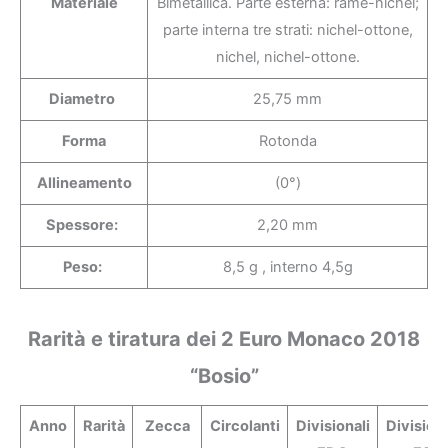
Materiale
Bimetallica. Parte esterna: rame-nichel;
parte interna tre strati: nichel-ottone,
nichel, nichel-ottone.
Diametro
25,75 mm
Forma
Rotonda
Allineamento
(0°)
Spessore:
2,20 mm
Peso:
8,5 g , interno 4,5g
Rarità e tiratura dei 2 Euro Monaco 2018
“Bosio”
Anno
Rarità
Zecca
Circolanti
Divisionali
Divisiona