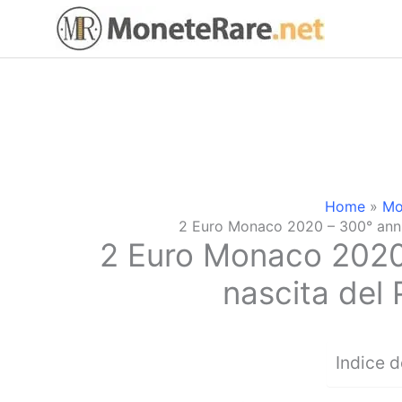
Vai
al
contenuto
Home
Mo
2 Euro Monaco 2020 – 300° annive
2 Euro Monaco 2020 
nascita del 
Indice d