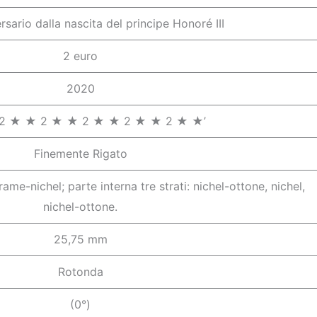
sario dalla nascita del principe Honoré III
2 euro
2020
 2 ★ ★ 2 ★ ★ 2 ★ ★ 2 ★ ★ 2 ★ ★’
Finemente Rigato
rame-nichel; parte interna tre strati: nichel-ottone, nichel,
nichel-ottone.
25,75 mm
Rotonda
(0°)