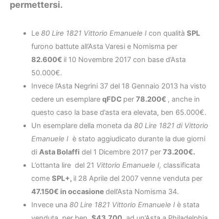
permettersi.
Le
80 Lire 1821 Vittorio Emanuele I
con qualità
SPL
furono battute all’Asta Varesi e Nomisma per
82.600€
il 10 Novembre 2017 con base d’Asta
50.000€.
Invece l’Asta Negrini 37 del 18 Gennaio 2013 ha visto
cedere un esemplare
qFDC
per
78.200€
, anche in
questo caso la base d’asta era elevata, ben 65.000€.
Un esemplare della moneta da
80 Lire 1821 di Vittorio
Emanuele I
è stato aggiudicato durante la due giorni
di
Asta Bolaffi
del 1 Dicembre 2017 per
73.200€.
L’ottanta lire del 21
Vittorio Emanuele I,
classificata
come
SPL+,
il 28 Aprile del 2007 venne venduta per
47.150€ in occasione
dell’Asta Nomisma 34.
Invece una
80 Lire 1821 Vittorio Emanuele I
è stata
venduta, per ben
$43.700,
ad un’Asta a Philadelphia