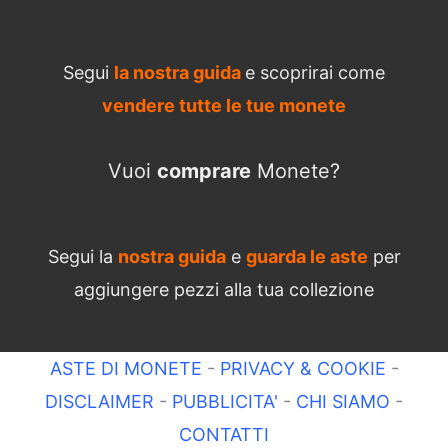
Segui
la nostra guida
e scoprirai come
vendere tutte le tue monete
Vuoi
comprare
Monete?
Segui la
nostra guida
e
guarda le aste
per
aggiungere pezzi alla tua collezione
ASTE DI MONETE
-
PRIVACY & COOKIE
-
DISCLAIMER
-
PUBBLICITA'
-
CHI SIAMO
-
CONTATTI