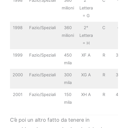
1998
Fazio/Speziali
360
2°
C
–
milioni
Lettera
= G
1998
Fazio/Speziali
360
2°
C
–
milioni
Lettera
= H
1999
Fazio/Speziali
450
XF A
R
3€
mila
2000
Fazio/Speziali
300
XG A
R
3€
mila
2001
Fazio/Speziali
150
XH A
R
4€
mila
C’è poi un altro fatto da tenere in