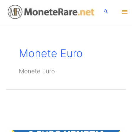
Vai
Me
al
contenuto
pri
Monete Euro
Monete Euro