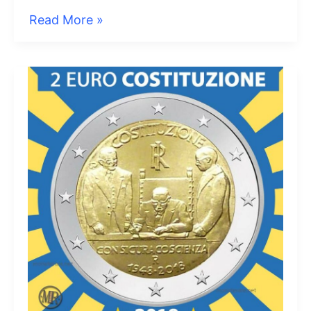
2
Read More »
Euro
Italia
2017
Livio