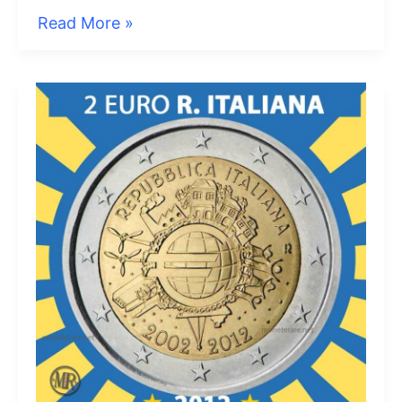
2
Read More »
Euro
Italia
2016
Donatello