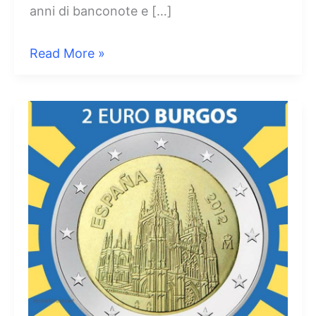
anni di banconote e […]
2
Read More »
Euro
Spagna
2012
–
10
Anni
di
Banconote
e
Monete
in