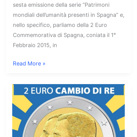
sesta emissione della serie “Patrimoni
mondiali dell’umanità presenti in Spagna” e,
nello specifico, parliamo della 2 Euro
Commemorativa di Spagna, coniata il 1°
Febbraio 2015, in
2
Read More »
Euro
Spagna
2015
–
Grotta
di
Altamira