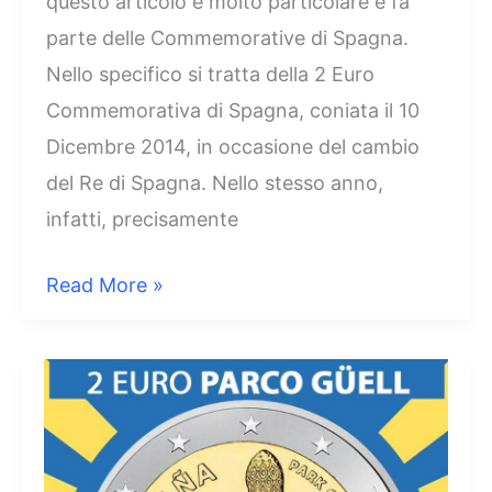
questo articolo è molto particolare e fa
parte delle Commemorative di Spagna.
Nello specifico si tratta della 2 Euro
Commemorativa di Spagna, coniata il 10
Dicembre 2014, in occasione del cambio
del Re di Spagna. Nello stesso anno,
infatti, precisamente
2
Read More »
Euro
Spagna
2014
Cambio
di