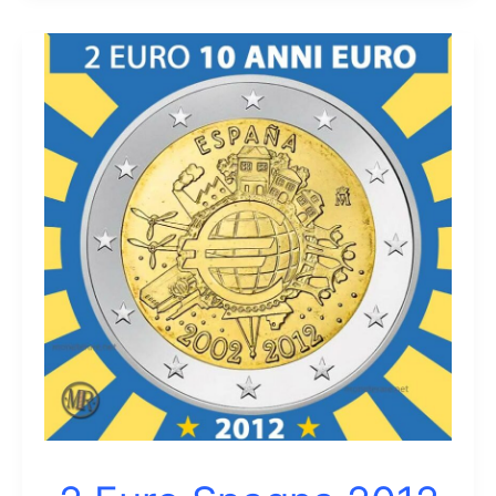
Spagna
2013
–
Monastero
di
San
Lorenzo
del
Escorial