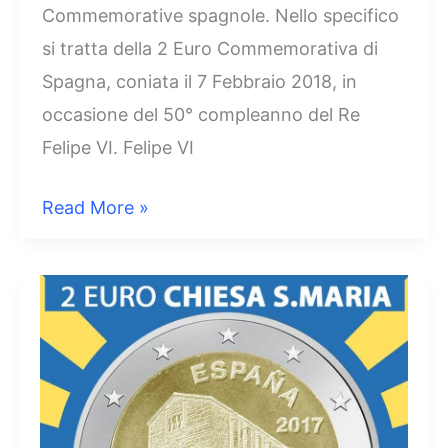
Commemorative spagnole. Nello specifico
si tratta della 2 Euro Commemorativa di
Spagna, coniata il 7 Febbraio 2018, in
occasione del 50° compleanno del Re
Felipe VI. Felipe VI
2
Read More »
Euro
Spagna
2018
–
50°
Compleanno
Re