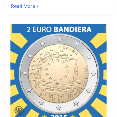
2
Read More »
Euro
Spagna
2016
–
Acquedotto
di
Segovia