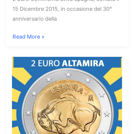
15 Dicembre 2015, in occasione del 30°
anniversario della
2
Read More »
Euro
Spagna
2015
–
30°
Anniversario
Bandiera
Europea