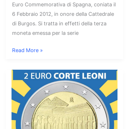
Euro Commemorativa di Spagna, coniata il
6 Febbraio 2012, in onore della Cattedrale
di Burgos. Si tratta in effetti della terza
moneta emessa per la serie
2
Read More »
Euro
Spagna
2012
–
Cattedrale
di
Burgos