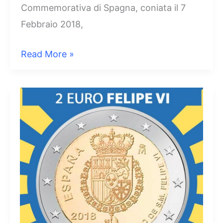
Commemorativa di Spagna, coniata il 7
Febbraio 2018,
2
Read More »
Euro
Spagna
2018
–
Santiago
de
Compostela