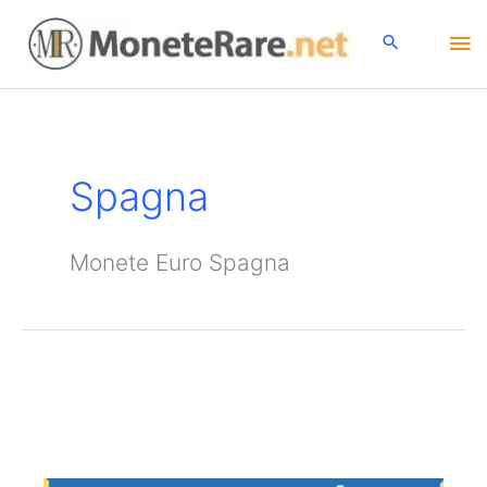
Vai
Me
al
contenuto
pri
Spagna
Monete Euro Spagna