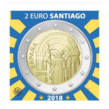
Euro
Spagna
2019
–
Città
di
Avila