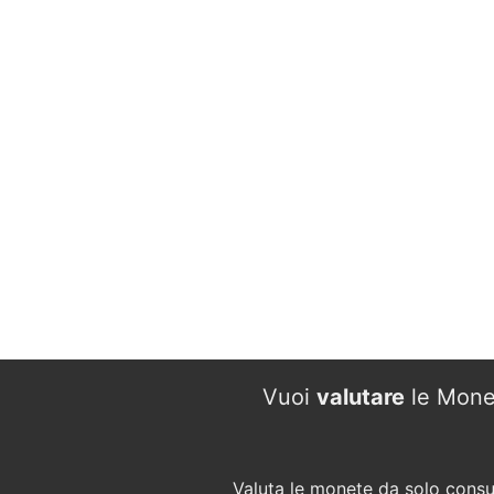
Vuoi
valutare
le Mone
Valuta le monete da solo consu