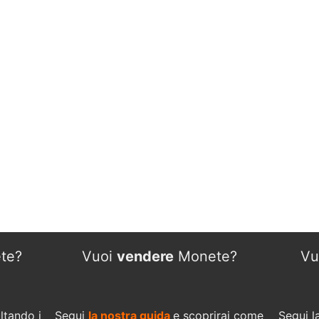
te?
Vuoi
vendere
Monete?
Vu
ltando i
Segui
la nostra guida
e scoprirai come
Segui l