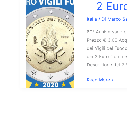
2 Eur
Italia
/ Di
Marco Sa
80° Anniversario d
Prezzo € 3.00 Acqu
dei Vigili del Fuo
dei 2 Euro Commemo
Descrizione dei 2 
2
Read More »
Euro
Vigili
del
Fuoco
2020