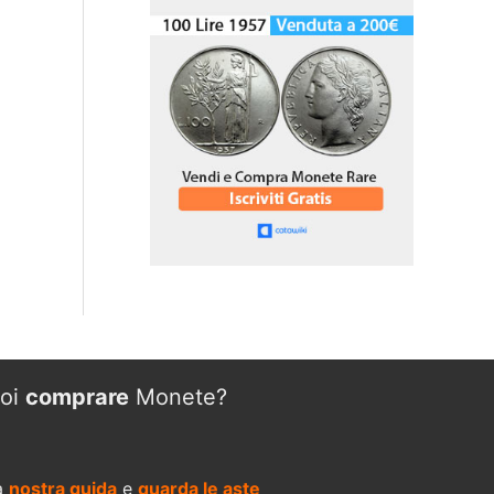
oi
comprare
Monete?
a
nostra guida
e
guarda le aste