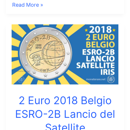
2
Read More »
Euro
2018
Belgio
“Mei
Mai”
Maggio
1968
2 Euro 2018 Belgio
ESRO-2B Lancio del
Satellite