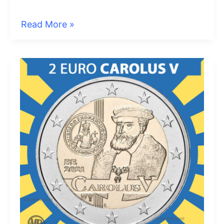
2
Read More »
Euro
2021
Belgio
Economic
Union
–
Unione
Economica
Belgio
e
Lussemburgo