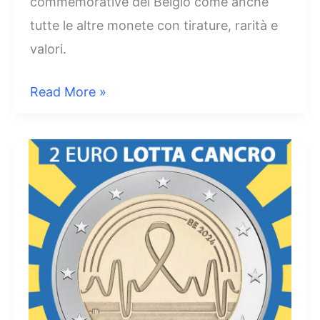
commemorative del Belgio come anche
tutte le altre monete con tirature, rarità e
valori.
2
Read More »
Euro
2024
Belgio
–
Presidenza
Unione
Europea