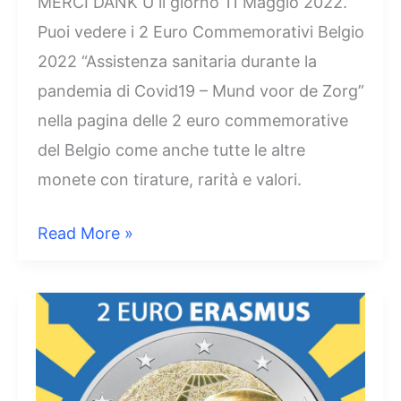
MERCI DANK U il giorno 11 Maggio 2022.
Puoi vedere i 2 Euro Commemorativi Belgio
2022 “Assistenza sanitaria durante la
pandemia di Covid19 – Mund voor de Zorg”
nella pagina delle 2 euro commemorative
del Belgio come anche tutte le altre
monete con tirature, rarità e valori.
2
Read More »
Euro
DANKE
MERCI
DANK
2022