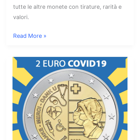
tutte le altre monete con tirature, rarità e
valori.
2
Read More »
Euro
Carolus
V
2021
Belgio
–
Regno
di
Carlo
V