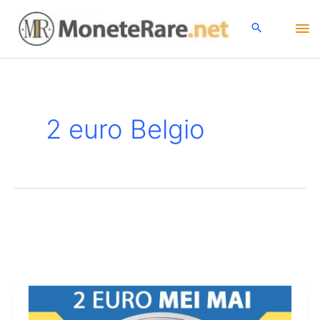
Vai
Me
al
contenuto
pri
2 euro Belgio