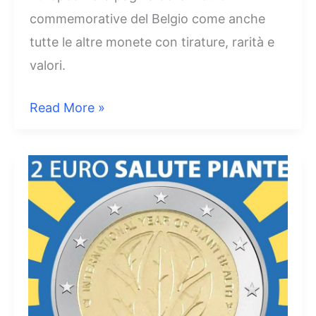
commemorative del Belgio come anche
tutte le altre monete con tirature, rarità e
valori.
2
Read More »
Euro
2019
Belgio
EMI
European
Monetary
Institute