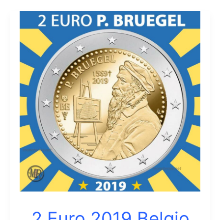
2018
Belgio
ESRO-
2B
Lancio
del
Satellite
2 Euro 2019 Belgio