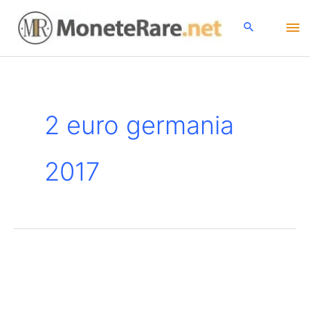
Vai
Me
al
contenuto
pri
2 euro germania
2017