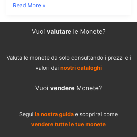
2
Read More »
Euro
2017
Vuoi
valutare
le Monete?
Rheinland-
Pfalz
Germania
Valuta le monete da solo consultando i prezzi e i
valori dai
nostri cataloghi
Vuoi
vendere
Monete?
Segui
la nostra guida
e scoprirai come
vendere tutte le tue monete