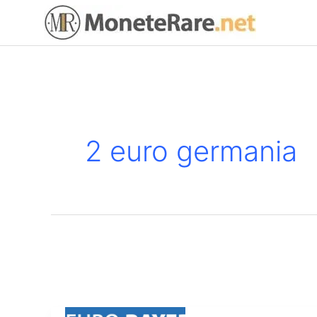
Vai
al
contenuto
2 euro germania