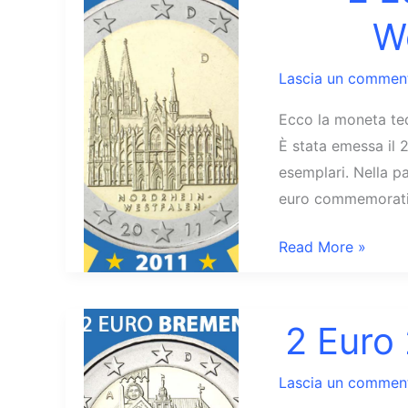
Germania
W
Castello
di
Lascia un commen
Neuschwanstein
Ecco la moneta ted
È stata emessa il 
esemplari. Nella p
euro commemorativ
2
Read More »
Euro
2011
Nordrhein-
2 Euro
Westfalen
Germania
Lascia un commen