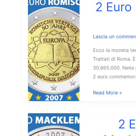
Hamburg
2 Euro
Chiesa
di
San
Lascia un commen
Michele
Germania
Ecco la moneta ted
Trattati di Roma. 
30.865.000. Nella 
2 euro commemorat
2
Read More »
Euro
2007
Germania
2 
Trattati