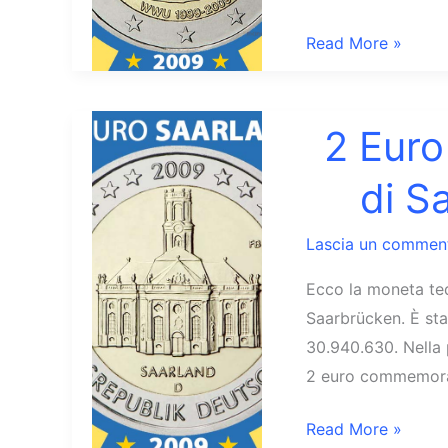
2
Read More »
Euro
2009
WWU
2 Euro
Germania
di S
Lascia un commen
Ecco la moneta ted
Saarbrücken. È sta
30.940.630. Nella 
2 euro commemorat
2
Read More »