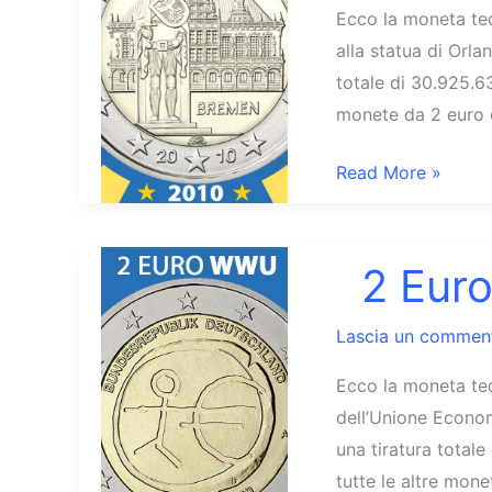
Ecco la moneta ted
alla statua di Orl
totale di 30.925.63
monete da 2 euro 
2
Read More »
Euro
2010
Bremen
2 Eur
Germania
Lascia un commen
Ecco la moneta ted
dell’Unione Econo
una tiratura total
tutte le altre mon