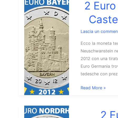
2 Euro
Caste
Lascia un commen
Ecco la moneta ted
Neuschwanstein nel
2012 con una tirat
Euro Germania tro
tedesche con prezzi
2
Read More »
Euro
2012
Bayern
2 E