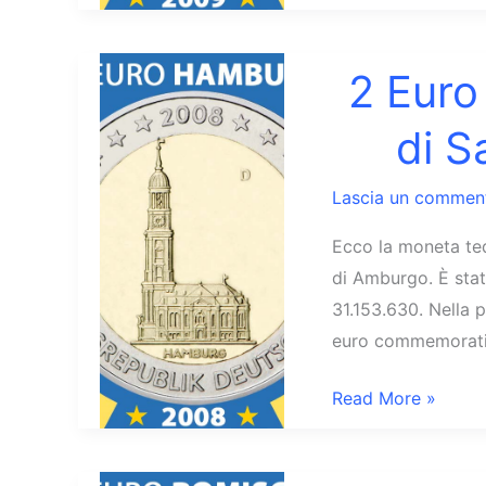
Euro
2009
Saarland
2 Eur
Chiesa
di S
di
Saarbrücken
Lascia un commen
Germania
Ecco la moneta ted
di Amburgo. È stat
31.153.630. Nella 
euro commemorativ
2
Read More »
Euro
2008