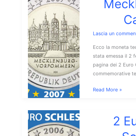
Meck
di
Roma
Ca
Lascia un commen
Ecco la moneta ted
stata emessa il 2 
pagina dei 2 Euro 
commemorative ted
2
Read More »
Euro
2007
Germania
2 E
Mecklenburg-
Vorpommern: