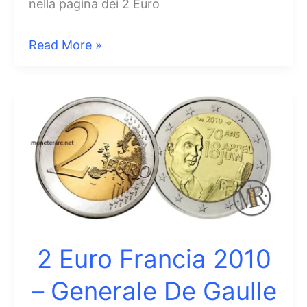
nella pagina dei 2 Euro
2
Read More »
Euro
Francia
2011
–
30°
anniversario
Festa
della
Musica
2 Euro Francia 2010
– Generale De Gaulle