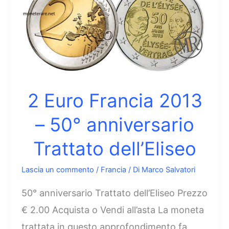
–
Giornata
mondiale
contro
l’AIDS
2 Euro Francia 2013
– 50° anniversario
Trattato dell’Eliseo
Lascia un commento
/
Francia
/ Di
Marco Salvatori
50° anniversario Trattato dell’Eliseo Prezzo
€ 2.00 Acquista o Vendi all’asta La moneta
trattata in questo approfondimento fa