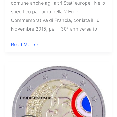
comune anche agli altri Stati europei. Nello
specifico parliamo della 2 Euro
Commemorativa di Francia, coniata il 16
Novembre 2015, per il 30° anniversario
2
Read More »
Euro
Francia
2015
–
30°
anniversario
Bandiera
Europea