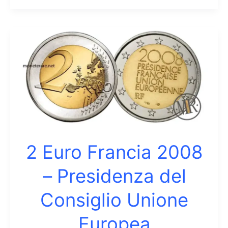
Euro
Francia
2009
–
10°
anniversario
dell’Unione
Economica
e
2 Euro Francia 2008
Monetaria
– Presidenza del
Consiglio Unione
Europea