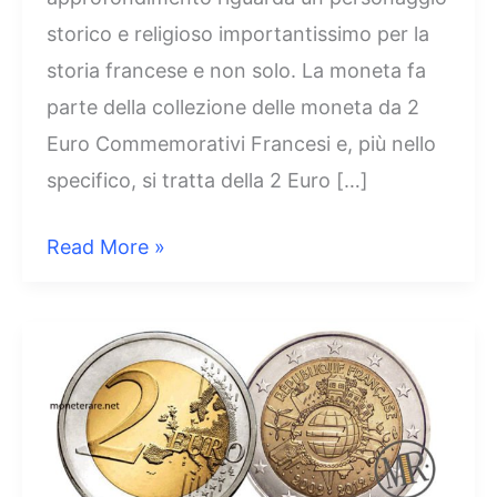
storico e religioso importantissimo per la
storia francese e non solo. La moneta fa
parte della collezione delle moneta da 2
Euro Commemorativi Francesi e, più nello
specifico, si tratta della 2 Euro […]
2
Read More »
Euro
Francia
2012
–
100°
anniversario