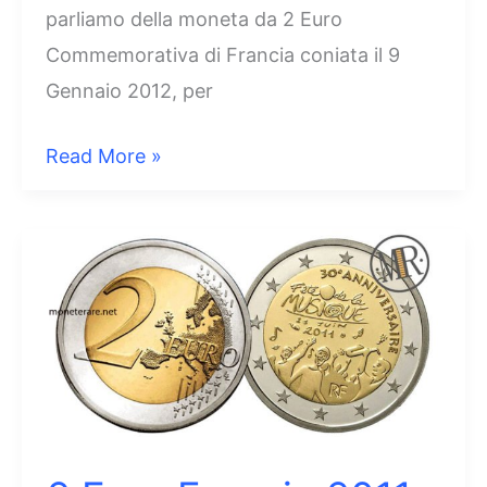
parliamo della moneta da 2 Euro
Commemorativa di Francia coniata il 9
Gennaio 2012, per
2
Read More »
Euro
Francia
2012
–
10°
Anniversario
dell’Euro