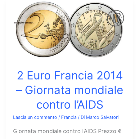
2014
–
Giornata
mondiale
contro
l’AIDS
fondo
2 Euro Francia 2014
specchio
– Giornata mondiale
colorato
contro l’AIDS
Lascia un commento
/
Francia
/ Di
Marco Salvatori
Giornata mondiale contro l’AIDS Prezzo €