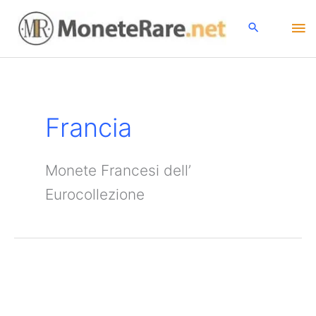
Vai
Me
al
contenuto
pri
Francia
Monete Francesi dell’
Eurocollezione