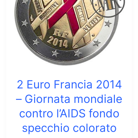
dello
sbarco
in
Normandia
2 Euro Francia 2014
– Giornata mondiale
contro l’AIDS fondo
specchio colorato