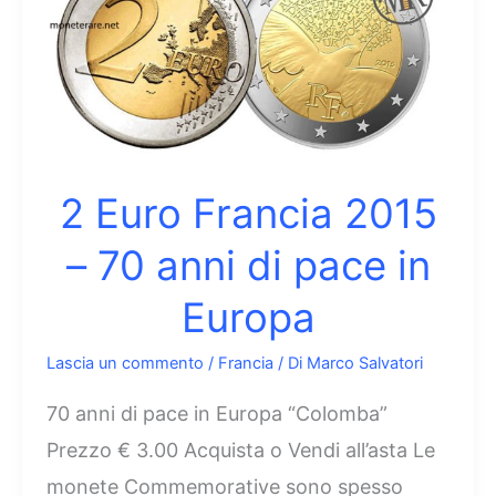
–
XV
campionato
europeo
di
calcio
2 Euro Francia 2015
– 70 anni di pace in
Europa
Lascia un commento
/
Francia
/ Di
Marco Salvatori
70 anni di pace in Europa “Colomba”
Prezzo € 3.00 Acquista o Vendi all’asta Le
monete Commemorative sono spesso