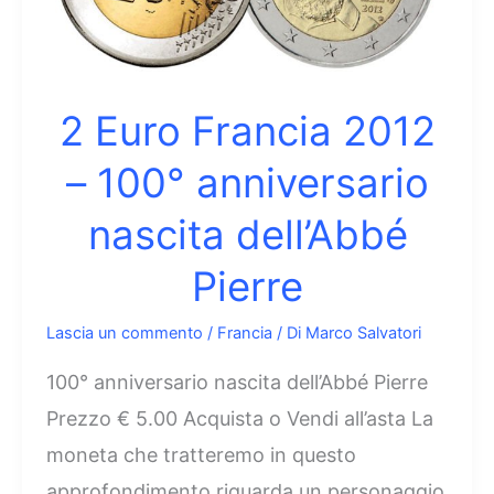
anniversario
nascita
di
Pierre
2 Euro Francia 2012
de
– 100° anniversario
Coubertin
nascita dell’Abbé
Pierre
Lascia un commento
/
Francia
/ Di
Marco Salvatori
100° anniversario nascita dell’Abbé Pierre
Prezzo € 5.00 Acquista o Vendi all’asta La
moneta che tratteremo in questo
approfondimento riguarda un personaggio