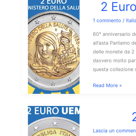
2018
2 Euro
Costituzione
Italiana
1 commento
/
Itali
60° anniversario d
all’asta Parliamo d
delle monete da 2
davvero molto parti
questa collezione
2
Read More »
Euro
Ministero
della
Salute
Lascia un commen