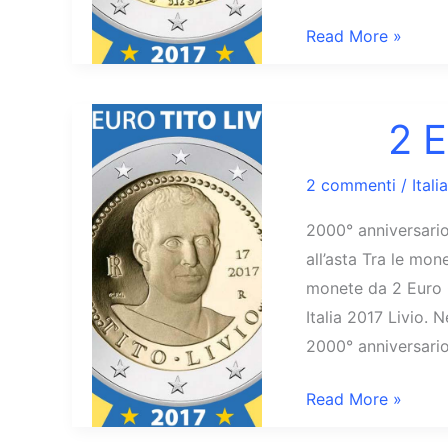
2
Read More »
Euro
Italia
2017
2 E
Venezia
2 commenti
/
Italia
2000° anniversario
all’asta Tra le mon
monete da 2 Euro 
Italia 2017 Livio. 
2000° anniversario
2
Read More »
Euro