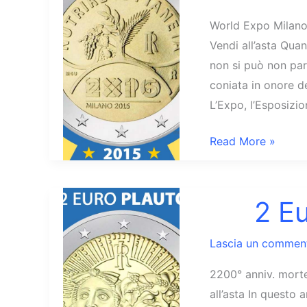
World Expo Milano 
Vendi all’asta Qua
non si può non par
coniata in onore d
L’Expo, l’Esposizi
2
Read More »
Euro
Italia
2015
2 Eu
EXPO
Lascia un commen
2200° anniv. mort
all’asta In questo 