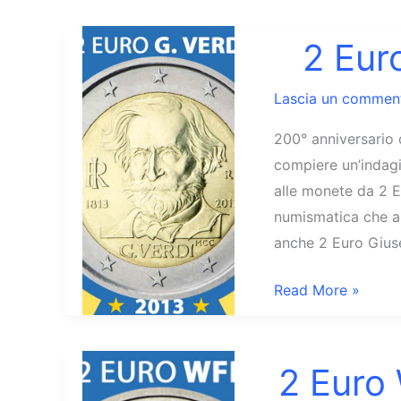
2 Eur
Lascia un commen
200° anniversario 
compiere un’indagi
alle monete da 2 E
numismatica che an
anche 2 Euro Gius
2
Read More »
Euro
Giuseppe
Verdi
2 Euro
2013