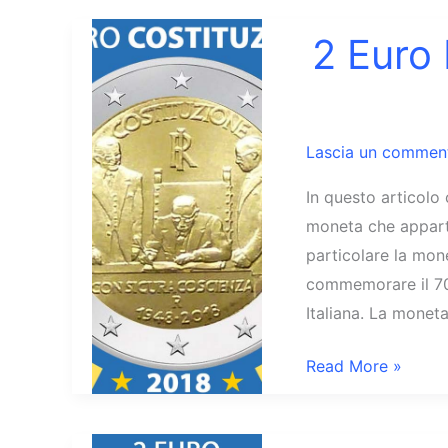
Italia
2017
2 Euro 
Livio
Lascia un commen
In questo articolo 
moneta che apparti
particolare la mon
commemorare il 70°
Italiana. La monet
2
Read More »
Euro
Italia