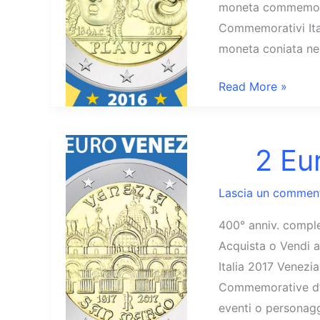
moneta commemorat
Commemorativi Ital
moneta coniata nel
2
Read More »
Euro
Italia
2016
2 Eu
Plauto
Lascia un commen
400° anniv. compl
Acquista o Vendi a
Italia 2017 Venezia
Commemorative d’I
eventi o personagg