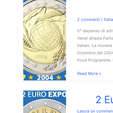
2 commenti
/
Italia
5° decennio di at
Vendi all’asta Par
Italiani. La moneta
Dicembre del 2004
Food Programme. 
2
Read More »
Euro
World
Food
2 E
Programme
2004
Lascia un commen