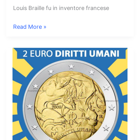
Louis Braille fu in inventore francese
2
Read More »
Euro
Italia
2009
Braille