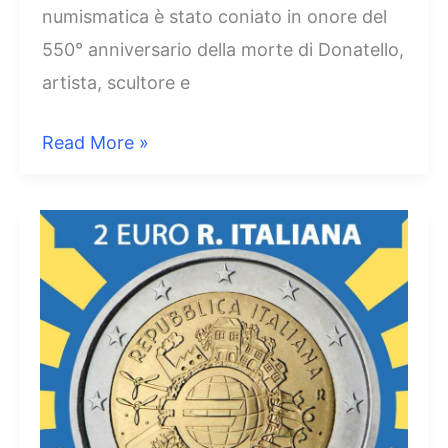
numismatica è stato coniato in onore del
550° anniversario della morte di Donatello,
artista, scultore e
2
Read More »
Euro
Italia
2016
Donatello