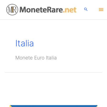
Vai
Me
al
contenuto
pri
Italia
Monete Euro Italia