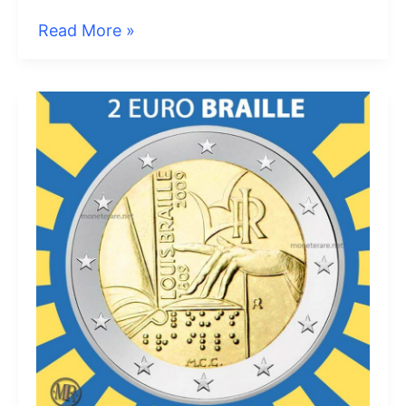
2
Read More »
Euro
Italia
2014
Galileo