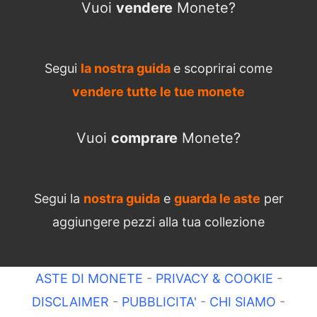
Vuoi
vendere
Monete?
Segui
la nostra guida
e scoprirai come
vendere tutte le tue monete
Vuoi
comprare
Monete?
Segui la
nostra guida
e
guarda le aste
per
aggiungere pezzi alla tua collezione
ASTE DI MONETE
-
PRIVACY & COOKIE
-
DISCLAIMER
-
PUBBLICITA'
-
CHI SIAMO
-