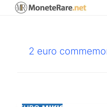
Vai
al
contenuto
2 euro commemora