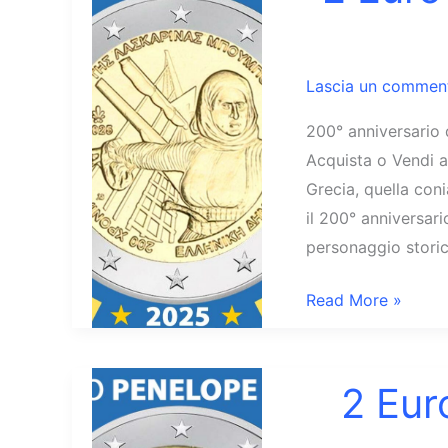
Mikis
Theodorakis
Lascia un commen
200° anniversario 
Acquista o Vendi a
Grecia, quella con
il 200° anniversari
personaggio storic
2
Read More »
Euro
Grecia
2025
2 Eur
Laskarina
Bouboulina