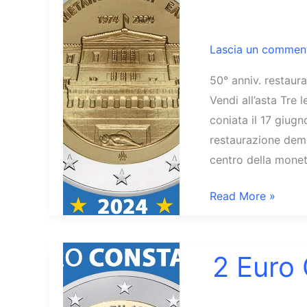
Lascia un commen
50° anniv. restaur
Vendi all’asta Tre
coniata il 17 giug
restaurazione demo
centro della moneta
2
Read More »
Euro
Grecia
2024
2 Euro
Restaurazione
Democrazia