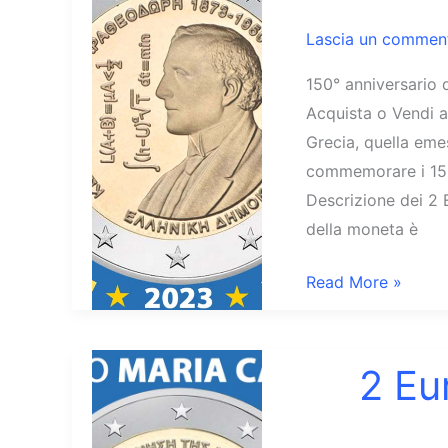
in
Lascia un commen
Grecia
150° anniversario 
Acquista o Vendi a
Grecia, quella eme
commemorare i 150
Descrizione dei 2
della moneta è
2
Read More »
Euro
Grecia
2023
2 Eu
Constantin
Carathéodory