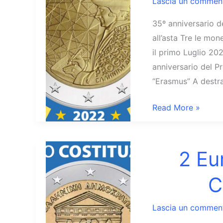
Lascia un commen
35º anniversario 
all’asta Tre le mo
il primo Luglio 20
anniversario del 
“Erasmus” A destra
2
Read More »
Euro
Grecia
2022
2 Eu
Programma
C
Erasmus
Lascia un commen