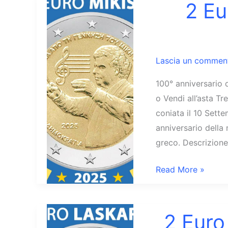
2 Eu
Lascia un commen
100° anniversario 
o Vendi all’asta T
coniata il 10 Sett
anniversario della
greco. Descrizione
2
Read More »
Euro
Grecia
2025
2 Euro