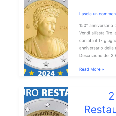
Lascia un commen
150° anniversario 
Vendi all’asta Tre
coniata il 17 giug
anniversario della 
Descrizione dei 2 
2
Read More »
Euro
Grecia
2024
2
Nascita
Restau
Penelope
Delta