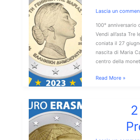
Lascia un commen
100° anniversario 
Vendi all’asta Tre
coniata il 27 giug
nascita di Maria C
centro della monet
2
Read More »
Euro
Grecia
2023
2
Maria
P
Callas