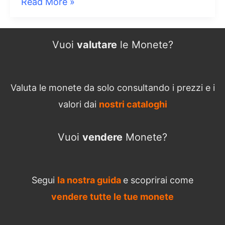
1000
Read More »
Lire
Montessori
Vuoi
valutare
le Monete?
Valore
Valuta le monete da solo consultando i prezzi e i
valori dai
nostri cataloghi
Vuoi
vendere
Monete?
Segui
la nostra guida
e scoprirai come
vendere tutte le tue monete