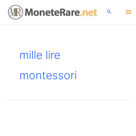
Vai
Me
al
contenuto
pri
mille lire
montessori